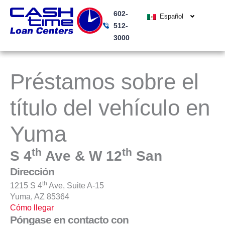
Ir
602-
al
Español
512-
contenido
3000
Préstamos sobre el
título del vehículo en
Yuma
th
th
S 4
Ave & W 12
San
Dirección
th
1215 S 4
Ave, Suite A-15
Yuma, AZ 85364
Cómo llegar
Póngase en contacto con