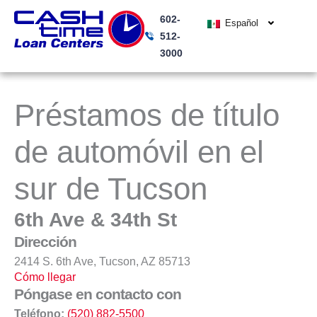
Ir
602-
al
Español
512-
contenido
3000
Préstamos de título
de automóvil en el
sur de Tucson
6th Ave & 34th St
Dirección
2414 S. 6th Ave, Tucson, AZ 85713
Cómo llegar
Póngase en contacto con
Teléfono:
(520) 882-5500