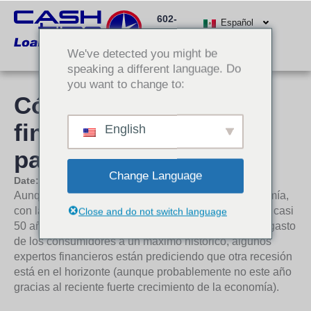
Ir
602-
al
Español
512-
contenido
We've detected you might be
3000
speaking a different language. Do
you want to change to:
Cómo preparar sus
finanzas personales
English
para una recesión
Change Language
Date:
23 de octubre de 2019
Aunque 2018 fue un año excepcional para la economía,
con las tasas de desempleo en su nivel más bajo en casi
Close and do not switch language
50 años y el aumento de los salarios impulsando el gasto
de los consumidores a un máximo histórico, algunos
expertos financieros están prediciendo que otra recesión
está en el horizonte (aunque probablemente no este año
gracias al reciente fuerte crecimiento de la economía).