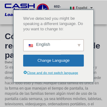
Ir
602-
al
Español
512-
contenido
We've detected you might be
3000
speaking a different language. Do
you want to change to:
Cómo ahorrar dinero
reduciendo el tiempo de
English
pantalla
Change Language
Date:
9 de marzo de 2018
Si está buscando una manera fácil de ahorrar tiempo y
dinero, dormir mejor, pensar con más claridad y dar un
Close and do not switch language
descanso a sus ojos, reducir el tiempo de pantalla puede
hacer todo esto y más. Aunque cada familia es única en
la forma en que manejan el tiempo de pantalla, la
mayoría de las familias tienen algún nivel de uso de la
pantalla cada semana, ya sea teléfonos móviles, tabletas,
televisores, videojuegos, ordenadores portátiles, o el