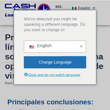
Ir
602-
al
Español
512-
contenido
We've detected you might be
3000
speaking a different language. Do
you want to change to:
Préstamos de título en
línea en Arizona ahora
English
son más fáciles con una
Change Language
opción sin necesidad de
visitar una tienda
Close and do not switch language
Date:
15 de diciembre de 2025
Principales conclusiones: