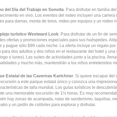
o del Día del Trabajo en Sonoita
. Para disfrutar en familia de
ecimiento en vivo. Los eventos del rodeo incluyen una carrera 
les para damas, monta de toros, rodeo por equipos y un rodeo inf
lejo turístico Westward Look
. Para disfrutar de un fin de se
es ofertas y promociones especiales para sus huéspedes. Alój
 y pague sólo $99 cada noche. La oferta incluye un regalo po
o para dos adultos y dos niños en el restaurante del hotel y una 
ngo o lunes). Las suites de actividades junto a la piscina, llen
lidades y mucho más, mantendrán a los niños entretenidos mie
ue Estatal de las Cavernas Kartchner
. Si quiere escapar del
xcursión a este parque estatal único y conozca una impresion
racterísticas de talla mundial. Los guías turísticos le descubrir
nte una memorable excursión de 1½ horas. Es muy recomendable
én hay zonas de acampada, rutas de senderismo, taquillas, me
eatro y un jardín de colibríes para explorar y disfrutar.