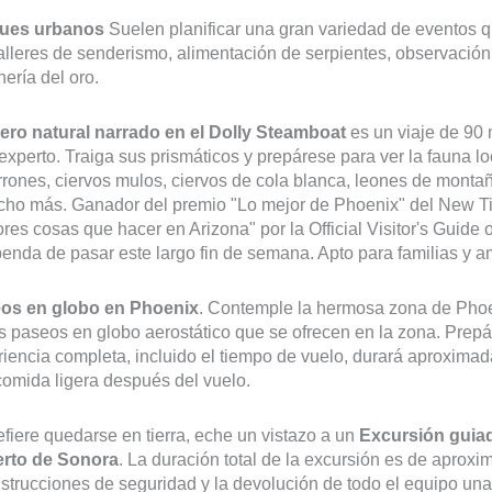
ues urbanos
Suelen planificar una gran variedad de eventos q
alleres de senderismo, alimentación de serpientes, observación
nería del oro.
ero natural narrado en el Dolly Steamboat
es un viaje de 90
experto. Traiga sus prismáticos y prepárese para ver la fauna lo
rones, ciervos mulos, ciervos de cola blanca, leones de montaña
cho más. Ganador del premio "Lo mejor de Phoenix" del New Ti
res cosas que hacer en Arizona" por la Official Visitor's Guide
enda de pasar este largo fin de semana. Apto para familias y a
os en globo en Phoenix
. Contemple la hermosa zona de Pho
s paseos en globo aerostático que se ofrecen en la zona. Prepár
iencia completa, incluido el tiempo de vuelo, durará aproximad
omida ligera después del vuelo.
efiere quedarse en tierra, eche un vistazo a un
Excursión guiad
erto de Sonora
. La duración total de la excursión es de aprox
nstrucciones de seguridad y la devolución de todo el equipo una 