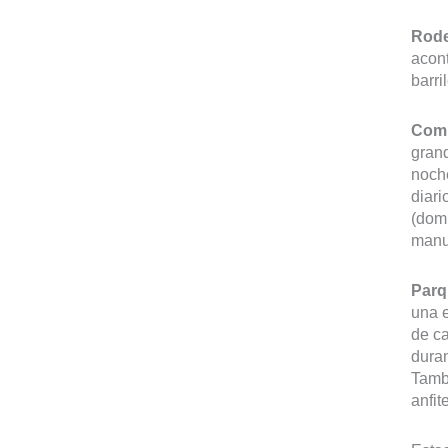
Rode
acont
barri
Comp
grand
noche
diari
(domi
manua
Parq
una e
de ca
dura
Tambi
anfit