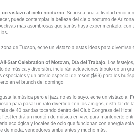
 un vistazo al cielo nocturno
. Si busca una actividad emocion
ecer, puede contemplar la belleza del cielo nocturno de Arizona
pectivas más asombrosas que jamás haya experimentado, con u
llas.
 zona de Tucson, eche un vistazo a estas ideas para divertirse 
 All-Star Celebration of Motown, Día del Trabajo
. Los festejo
to de música y diversión, incluirán actuaciones tributo de un gr
 especiales y un precio especial de resort ($99) para los hué
erto en el brunch del domingo.
 gusta la música pero el jazz no es lo suyo, eche un vistazo al
F
cson para pasar un rato divertido con los amigos, disfrutar de 
ás de 40 bandas tocando dentro del Club Congress del Hotel Co
Fest tendrá un montón de música en vivo para mantenerte entr
eria ecológica y locales de ocio que funcionan con energía solar
ile de moda, vendedores ambulantes y mucho más.