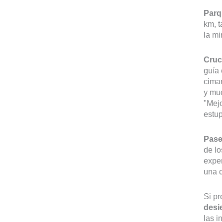
Parq
km, t
la mi
Cruc
guía 
cimar
y mu
"Mejo
estup
Pase
de lo
exper
una c
Si pr
desi
las i