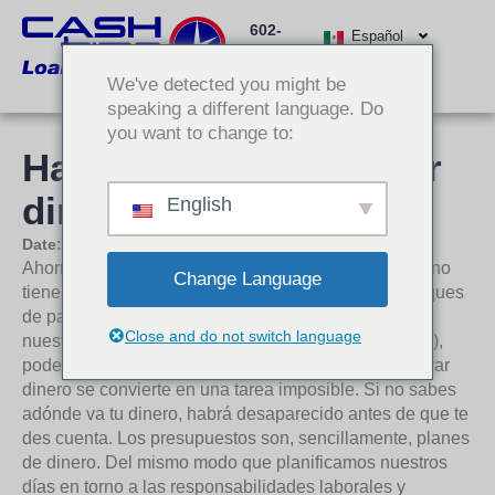
Ir
602-
al
Español
512-
contenido
We've detected you might be
3000
speaking a different language. Do
you want to change to:
Haga esto para ahorrar
dinero sin intentarlo
English
Date:
6 de agosto de 2018
Ahorrar dinero puede ser un reto desalentador, pero no
Change Language
tiene por qué serlo. Cuando recibimos nuestros cheques
de pago, sin un plan establecido sobre el destino de
Close and do not switch language
nuestro dinero (también conocido como presupuesto),
podemos fácilmente gastar más de la cuenta, y ahorrar
dinero se convierte en una tarea imposible. Si no sabes
adónde va tu dinero, habrá desaparecido antes de que te
des cuenta. Los presupuestos son, sencillamente, planes
de dinero. Del mismo modo que planificamos nuestros
días en torno a las responsabilidades laborales y