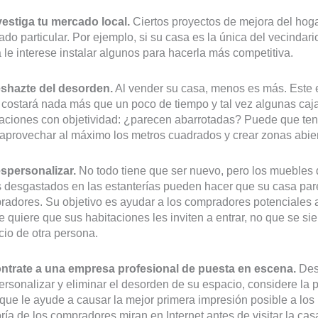
vestiga tu mercado local.
Ciertos proyectos de mejora del hog
do particular. Por ejemplo, si su casa es la única del vecindari
 le interese instalar algunos para hacerla más competitiva.
eshazte del desorden.
Al vender su casa, menos es más. Este 
e costará nada más que un poco de tiempo y tal vez algunas ca
taciones con objetividad: ¿parecen abarrotadas? Puede que te
aprovechar al máximo los metros cuadrados y crear zonas abier
espersonalizar.
No todo tiene que ser nuevo, pero los muebles d
s desgastados en las estanterías pueden hacer que su casa par
adores. Su objetivo es ayudar a los compradores potenciales 
e quiere que sus habitaciones les inviten a entrar, no que se si
io de otra persona.
ontrate a una empresa profesional de puesta en escena.
Desp
rsonalizar y eliminar el desorden de su espacio, considere la p
que le ayude a causar la mejor primera impresión posible a los
ía de los compradores miran en Internet antes de visitar la cas