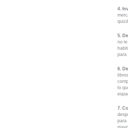
4. In
merca
quizá
5. D
no l
habi
para 
6. D
libro
compr
lo qu
espac
7. C
despe
para 
mayor