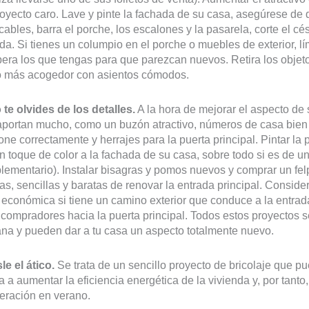
oyecto caro. Lave y pinte la fachada de su casa, asegúrese de 
ables, barra el porche, los escalones y la pasarela, corte el cé
da. Si tienes un columpio en el porche o muebles de exterior, 
era los que tengas para que parezcan nuevos. Retira los objeto
o más acogedor con asientos cómodos.
 te olvides de los detalles.
A la hora de mejorar el aspecto de 
portan mucho, como un buzón atractivo, números de casa bien v
one correctamente y herrajes para la puerta principal. Pintar la
n toque de color a la fachada de su casa, sobre todo si es de un
lementario). Instalar bisagras y pomos nuevos y comprar un fe
as, sencillas y baratas de renovar la entrada principal. Consider
 económica si tiene un camino exterior que conduce a la entrad
 compradores hacia la puerta principal. Todos estos proyectos s
na y pueden dar a tu casa un aspecto totalmente nuevo.
sle el ático.
Se trata de un sencillo proyecto de bricolaje que p
 a aumentar la eficiencia energética de la vivienda y, por tanto,
geración en verano.