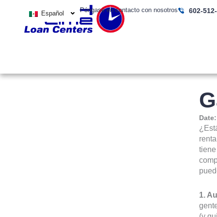
Ir
Póngase en contacto con nosotros
602-512
Español
al
contenido
G
Date
¿Est
renta
tiene
comp
puede
1. Au
gente
(y qu