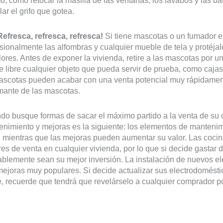
, como retocar la masilla de las ventanas, los lavabos y las ba
lar el grifo que gotea.
Refresca, refresca, refresca!
Si tiene mascotas o un fumador e
sionalmente las alfombras y cualquier mueble de tela y protéja
lores. Antes de exponer la vivienda, retire a las mascotas por un
re libre cualquier objeto que pueda servir de prueba, como caja
ascotas pueden acabar con una venta potencial muy rápidament
mante de las mascotas.
o busque formas de sacar el máximo partido a la venta de su c
nimiento y mejoras es la siguiente: los elementos de mantenim
 mientras que las mejoras pueden aumentar su valor. Las cocin
res de venta en cualquier vivienda, por lo que si decide gastar
blemente sean su mejor inversión. La instalación de nuevos e
ejoras muy populares. Si decide actualizar sus electrodomésti
 recuerde que tendrá que revelárselo a cualquier comprador po