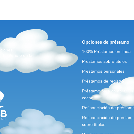
Opciones de préstamo
aciones
100% Préstamos en línea
r teléfono o en la
Préstamos sobre títulos
Préstamos personales
Préstamos de registro
Préstamo para comprar un
coche
Refinanciación de préstam
Refinanciación de préstam
sobre títulos