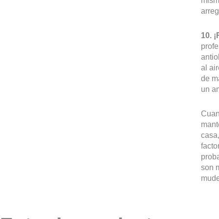
mismo
arreg
10. ¡
profe
antio
al ai
de m
un a
Cuand
mante
casa,
facto
proba
son m
mude,