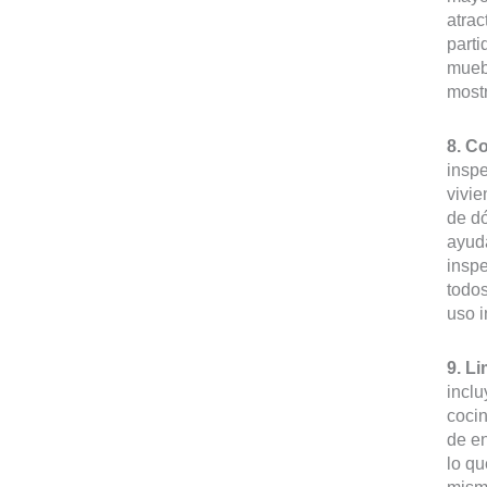
atrac
parti
muebl
mostr
8. Co
inspe
vivie
de dó
ayuda
inspe
todos
uso i
9. L
inclu
cocin
de en
lo q