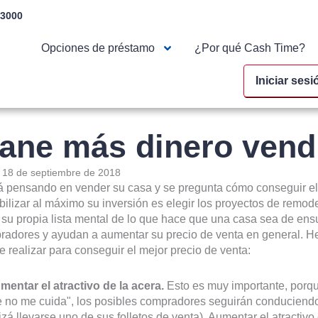
-3000
Opciones de préstamo
¿Por qué Cash Time?
Iniciar sesi
ane más dinero vend
:
18 de septiembre de 2018
á pensando en vender su casa y se pregunta cómo conseguir el
bilizar al máximo su inversión es elegir los proyectos de rem
 su propia lista mental de lo que hace que una casa sea de ensu
radores y ayudan a aumentar su precio de venta en general. H
 realizar para conseguir el mejor precio de venta:
mentar el atractivo de la acera.
Esto es muy importante, porque
 no me cuida", los posibles compradores seguirán conduciendo
izá llevarse uno de sus folletos de venta). Aumentar el atractivo