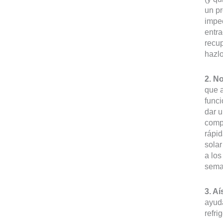
un pr
impec
entra
recup
hazl
2. No
que a
funci
dar u
comp
rápid
solar
a los
sema
3. Aí
ayuda
refri