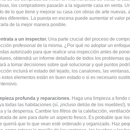
tivas, los compradores pasarán a la siguiente casa en venta. 
do de lo que tiene y mejorar su casa con obras de arte nuevas,
es diferentes. La puesta en escena puede aumentar el valor p
arla de la mejor manera posible.
ntrata a un inspector.
Una parte crucial del proceso de compr
cción profesional de la misma. ¿Por qué no adoptar un enfoque 
ndas autorizado para que realice una inspección antes de pone
lares, obtendrá un informe detallado de todos los problemas q
rá a tomar decisiones sobre qué solucionar y qué puntos podría
cción incluirá el estado del tejado, los canalones, las ventanas,
 estos elementos están en buen estado o si es necesario sustit
ntensivo.
impieza profunda y reparaciones.
Haga una limpieza a fondo d
ya todas las habitaciones (sí, ¡incluso detrás de los muebles!), 
a y la despensa. Cambie los filtros de la calefacción, ventilación
trada de aire para darle un aspecto fresco. Es probable que lo
ue querrá que lo que vean esté ordenado y organizado. Haz pe