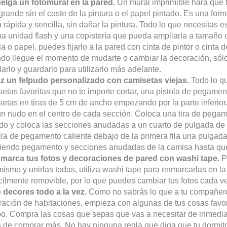
uelga un fotomural en la pared.
Un mural imprimible hará que t
rande sin el coste de la pintura o el papel pintado. Es una fo
 rápida y sencilla, sin dañar la pintura. Todo lo que necesitas e
a unidad flash y una copistería que pueda ampliarla a tamaño de
la o papel, puedes fijarlo a la pared con cinta de pintor o cinta
o llegue el momento de mudarte o cambiar la decoración, sólo t
larlo y guardarlo para utilizarlo más adelante.
az un felpudo personalizado con camisetas viejas.
Todo lo qu
etas favoritas que no te importe cortar, una pistola de pegamen
etas en tiras de 5 cm de ancho empezando por la parte inferior.
n nudo en el centro de cada sección. Coloca una tira de pegame
do y coloca las secciones anudadas a un cuarto de pulgada de
fila de pegamento caliente debajo de la primera fila una pulgada
iendo pegamento y secciones anudadas de la camisa hasta que e
nmarca tus fotos y decoraciones de pared con washi tape.
Pa
ismo y unirlas todas, utiliza washi tape para enmarcarlas en la
cilmente removible, por lo que puedes cambiar tus fotos cada v
o decores todo a la vez.
Como no sabrás lo que a tu compañero 
ación de habitaciones, empieza con algunas de tus cosas favo
po. Compra las cosas que sepas que vas a necesitar de inmedia
 de comprar más. No hay ninguna regla que diga que tu dormit