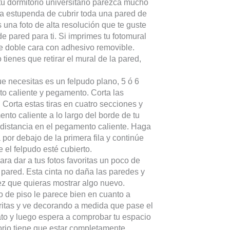
u dormitorio universitario parezca mucho
rma estupenda de cubrir toda una pared de
s una foto de alta resolución que te guste
 pared para ti. Si imprimes tu fotomural
 de doble cara con adhesivo removible.
ienes que retirar el mural de la pared,
e necesitas es un felpudo plano, 5 ó 6
to caliente y pegamento. Corta las
 Corta estas tiras en cuatro secciones y
nto caliente a lo largo del borde de tu
 distancia en el pegamento caliente. Haga
 por debajo de la primera fila y continúe
l felpudo esté cubierto.
ra dar a tus fotos favoritas un poco de
 pared. Esta cinta no daña las paredes y
ez que quieras mostrar algo nuevo.
de piso le parece bien en cuanto a
ritas y ve decorando a medida que pase el
to y luego espera a comprobar tu espacio
orio tiene que estar completamente