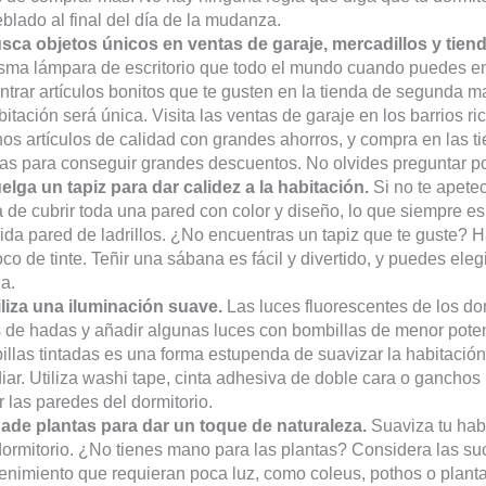
lado al final del día de la mudanza.
usca objetos únicos en ventas de garaje, mercadillos y tie
isma lámpara de escritorio que todo el mundo cuando puedes en
trar artículos bonitos que te gusten en la tienda de segunda ma
bitación será única. Visita las ventas de garaje en los barrios r
os artículos de calidad con grandes ahorros, y compra en las 
as para conseguir grandes descuentos. No olvides preguntar po
elga un tapiz para dar calidez a la habitación.
Si no te apetec
 de cubrir toda una pared con color y diseño, lo que siempre e
ida pared de ladrillos. ¿No encuentras un tapiz que te guste? 
co de tinte. Teñir una sábana es fácil y divertido, y puedes elegi
a.
iliza una iluminación suave.
Las luces fluorescentes de los dorm
 de hadas y añadir algunas luces con bombillas de menor potenc
llas tintadas es una forma estupenda de suavizar la habitación s
iar. Utiliza washi tape, cinta adhesiva de doble cara o ganchos
 las paredes del dormitorio.
ñade plantas para dar un toque de naturaleza.
Suaviza tu habi
dormitorio. ¿No tienes mano para las plantas? Considera las suc
nimiento que requieran poca luz, como coleus, pothos o planta