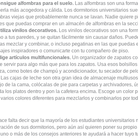
onsigue alfombras para el suelo.
Las alfombras son una forma 
erla más acogedora y cálida. Los dormitorios universitarios suel
bras viejas que probablemente nunca se lavan. Nadie quiere p
res que puedas comprar en un almacén de alfombras en la secci
tiliza vinilos decorativos.
Los vinilos decorativos son una for
o a tus paredes, y se quitan fácilmente sin causar daños. Puede
s mezclar y combinar, o incluso pegatinas en las que puedas es
ajes inspiradores o comunicarte con tu compañero de piso.
lige artículos multifuncionales.
Un organizador de zapatos colg
 servir para algo más que para los zapatos. Usa esos bolsillos 
za, como botes de champú y acondicionador, tu secador de pelo,
 Las cajas de leche son otra gran idea de almacenaje multiusos.
o de la cama, colócalas de pie para carpetas y archivadores, ús
a los platos dentro y pon la cafetera encima. Escoge un color
 varios colores diferentes para mezclarlos y combinarlos por to
.
ce falta decir que la mayoría de los estudiantes universitarios
ación de sus dormitorios, pero aún así quieren poner su propio 
uno o más de los consejos anteriores te ayudará a hacer tuyo t