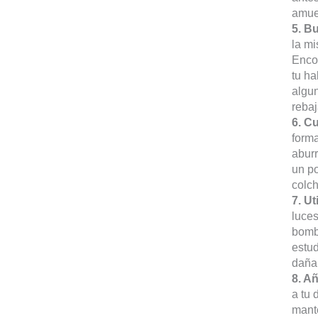
amueb
5. B
la m
Encon
tu ha
algun
rebaj
6. Cu
forma
aburr
un po
colch
7. Ut
luces
bombi
estud
dañar
8. A
a tu 
mante