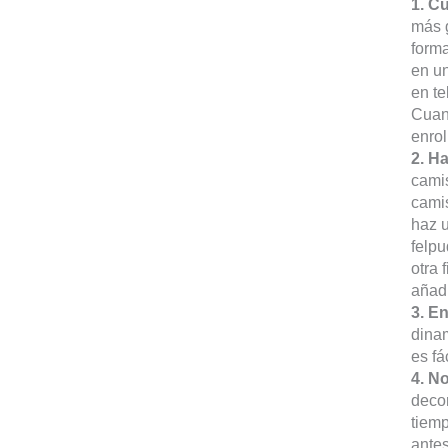
1. C
más g
forma
en un
en te
Cuand
enrol
2. H
camis
camis
haz u
felpu
otra 
añad
3. E
dinam
es fá
4. N
decor
tiem
antes