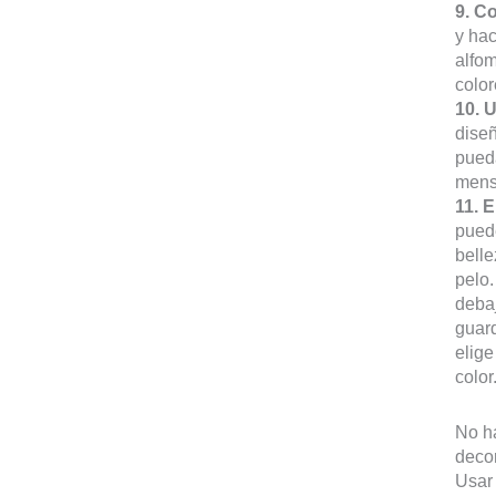
9. C
y hac
alfom
colo
10. U
diseñ
pueda
mens
11. E
puede
belle
pelo.
debaj
guard
elige
color
No ha
decor
Usar 