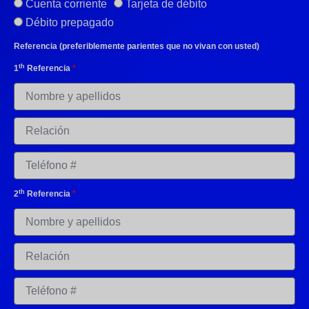
Cuenta corriente
Tarjeta de débito
Débito prepagado
Referencia (preferiblemente parientes que no vivan con usted)
th
1
Referencia
*
th
2
Referencia
*