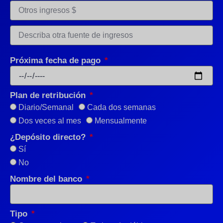
Próxima fecha de pago
Plan de retribución
Diario/Semanal
Cada dos semanas
Dos veces al mes
Mensualmente
¿Depósito directo?
Sí
No
Nombre del banco
Tipo