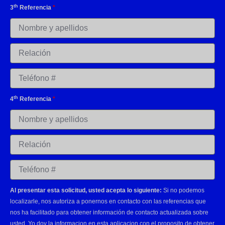
th
3
Referencia
*
th
4
Referencia
*
Al presentar esta solicitud, usted acepta lo siguiente:
Si no podemos
localizarle, nos autoriza a ponernos en contacto con las referencias que
nos ha facilitado para obtener información de contacto actualizada sobre
usted. Yo doy la informacion en esta aplicacion con el proposito de obtener