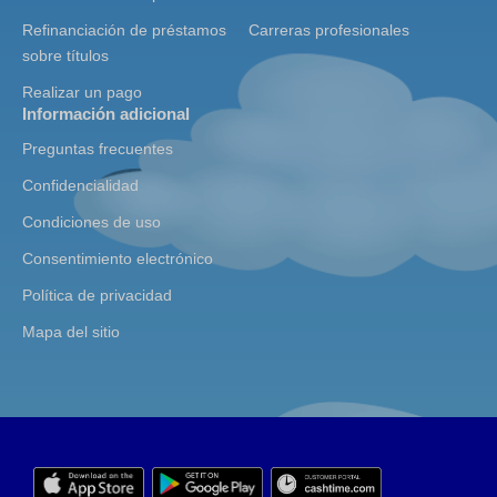
Refinanciación de préstamos
Carreras profesionales
sobre títulos
Realizar un pago
Información adicional
Preguntas frecuentes
Confidencialidad
Condiciones de uso
Consentimiento electrónico
Política de privacidad
Mapa del sitio