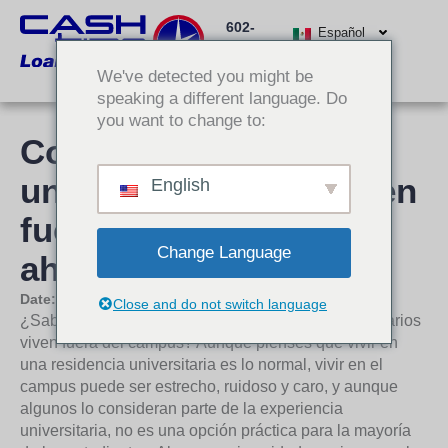
Ir
602-
al
Español
512-
contenido
We've detected you might be
3000
speaking a different language. Do
you want to change to:
Consejos para que los
universitarios que viven
English
fuera del campus
Change Language
ahorren dinero
Date:
6 de febrero de 2020
Close and do not switch language
¿Sabías que la mayoría de los estudiantes universitarios
viven fuera del campus? Aunque pienses que vivir en
una residencia universitaria es lo normal, vivir en el
campus puede ser estrecho, ruidoso y caro, y aunque
algunos lo consideran parte de la experiencia
universitaria, no es una opción práctica para la mayoría