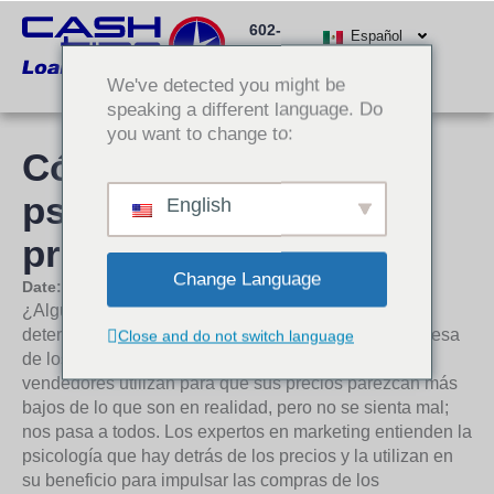
Ir
602-
al
Español
512-
contenido
We've detected you might be
3000
speaking a different language. Do
you want to change to:
Cómo vencer a la
psicología de los
English
precios
Change Language
Date:
14 de marzo de 2018
¿Alguna vez ha gastado más dinero del previsto en
determinados artículos? Es posible que haya sido presa
Close and do not switch language
de los numerosos trucos que los anunciantes y
vendedores utilizan para que sus precios parezcan más
bajos de lo que son en realidad, pero no se sienta mal;
nos pasa a todos. Los expertos en marketing entienden la
psicología que hay detrás de los precios y la utilizan en
su beneficio para impulsar las compras de los