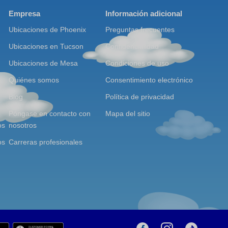
Empresa
Información adicional
Ubicaciones de Phoenix
Preguntas frecuentes
Ubicaciones en Tucson
Confidencialidad
Ubicaciones de Mesa
Condiciones de uso
Quiénes somos
Consentimiento electrónico
Blog
Política de privacidad
Póngase en contacto con
Mapa del sitio
os
nosotros
os
Carreras profesionales
T