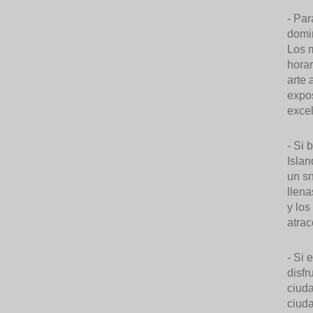
- Par
domin
Los m
horar
arte 
expos
excel
- Si 
Islan
un sn
llena
y los
atrac
- Si 
disfr
ciuda
ciuda