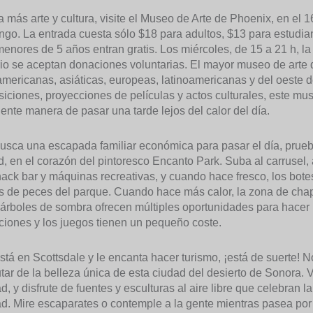
a más arte y cultura, visite el Museo de Arte de Phoenix, en el 
go. La entrada cuesta sólo $18 para adultos, $13 para estudiant
enores de 5 años entran gratis. Los miércoles, de 15 a 21 h, la 
io se aceptan donaciones voluntarias. El mayor museo de arte 
americanas, asiáticas, europeas, latinoamericanas y del oeste
iciones, proyecciones de películas y actos culturales, este mu
ente manera de pasar una tarde lejos del calor del día.
busca una escapada familiar económica para pasar el día, prue
d, en el corazón del pintoresco Encanto Park. Suba al carrusel, a
ack bar y máquinas recreativas, y cuando hace fresco, los bote
s de peces del parque. Cuando hace más calor, la zona de chapo
 árboles de sombra ofrecen múltiples oportunidades para hacer p
ciones y los juegos tienen un pequeño coste.
está en Scottsdale y le encanta hacer turismo, ¡está de suerte! 
utar de la belleza única de esta ciudad del desierto de Sonora. 
d, y disfrute de fuentes y esculturas al aire libre que celebran l
d. Mire escaparates o contemple a la gente mientras pasea por l