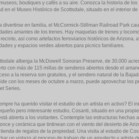
 museos, boutiques y cafés a su aire. Conozca la historia de lo
d en el Museo Histórico de Scottsdale, situado en el interior de
a divertirse en familia, el McCormick-Stillman Railroad Park cau
dades amantes de los trenes. Hay maquetas de trenes y locomo
 recinto, así como artefactos ferroviarios históricos de Arizona, 
dades y espacios verdes abiertos para picnics familiares.
ttsdale alberga la McDowell Sonoran Preserve, de 30.000 acres,
rto con más de 115 millas de senderos abiertos desde el amane
ceso a la reserva son gratuitos, y el sendero natural de la Bajad
ide con los meses de octubre a marzo, puede aprovechar los p
et Series.
empre ha querido visitar el estudio de un artista en activo? El i
queño pero interesante estudio, Cosanti, situado en una propi
stá abierta a los visitantes. Contemple las estructuras hechas
once y cerámica que tintinean con el viento del desierto de Ar
 tienda de regalos de la propiedad. Una visita al estudio de Cosa
har un vistazo al proceso de trabajo de un arquitecto y artista 