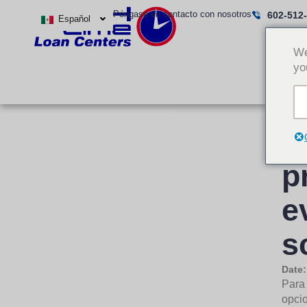
Ir
Póngase en contacto con nosotros
602-512
Español
al
contenido
We
yo
c
p
e
s
Date
Para 
opcio