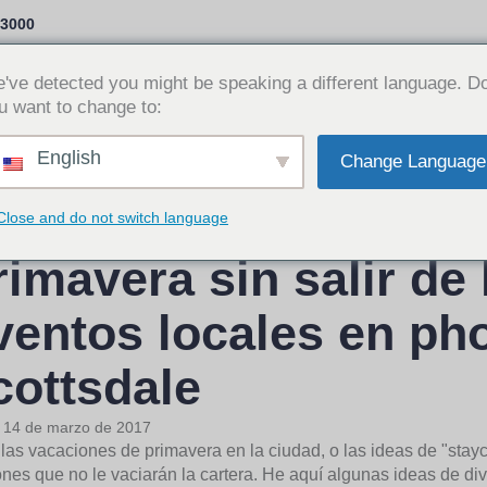
-3000
Opciones de préstamo
¿Por qué Cash Time?
've detected you might be speaking a different language. D
u want to change to:
Iniciar sesi
English
Change Language
ómo pasar las vacac
Close and do not switch language
rimavera sin salir de 
ventos locales en ph
cottsdale
:
14 de marzo de 2017
las vacaciones de primavera en la ciudad, o las ideas de "stayc
nes que no le vaciarán la cartera. He aquí algunas ideas de dive