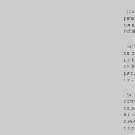
- Ca
pena.
come
móvil
- Si 
de lo
por l
de 30
parqu
entra
- Si 
obras
de tr
tráfi
que e
diner