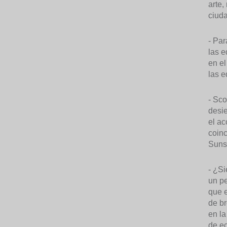
arte,
ciuda
- Par
las e
en el
las e
- Sco
desie
el ac
coinc
Suns
- ¿Si
un pe
que e
de br
en la
de ec