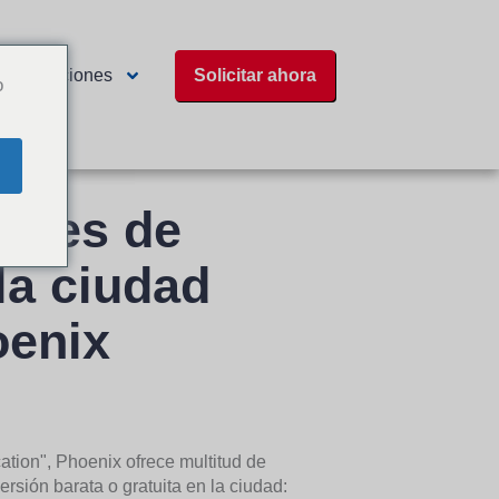
Ubicaciones
Solicitar ahora
o
ón
iones de
la ciudad
oenix
ation", Phoenix ofrece multitud de
rsión barata o gratuita en la ciudad: