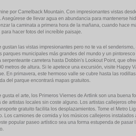
mine por Camelback Mountain. Con impresionantes vistas desde
 Asegúrese de llevar agua en abundancia para mantenerse hidra
nzar la caminata a primera hora de la mañana, cuando hace más
 para hacer fotos del increíble paisaje.
te gustan las vistas impresionantes pero no te va el senderism
s parques municipales más grandes del mundo y un pintoresco o
a serpenteante carretera hasta Dobbin's Lookout Point, que ofr
0 metros de altura. Si le apetece una excursión, visite Happy V
e. En primavera, este hermoso valle se cubre hasta las rodillas d
da del parque encontrará mapas gratuitos.
le gusta el arte, los Primeros Viernes de Artlink son una buena 
 de artistas locales sin coste alguno. Los artistas callejeros ofr
ansporte gratuito facilita los desplazamientos. Tome el Metro Li
co. Los camiones de comida y los músicos callejeros instalados
ste popular paseo artístico sea una forma estupenda de pasar l
o.