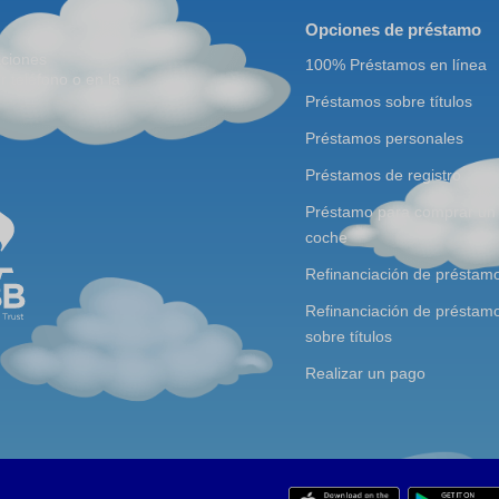
Opciones de préstamo
aciones
100% Préstamos en línea
r teléfono o en la
Préstamos sobre títulos
Préstamos personales
Préstamos de registro
Préstamo para comprar un
coche
Refinanciación de préstam
Refinanciación de préstam
sobre títulos
Realizar un pago