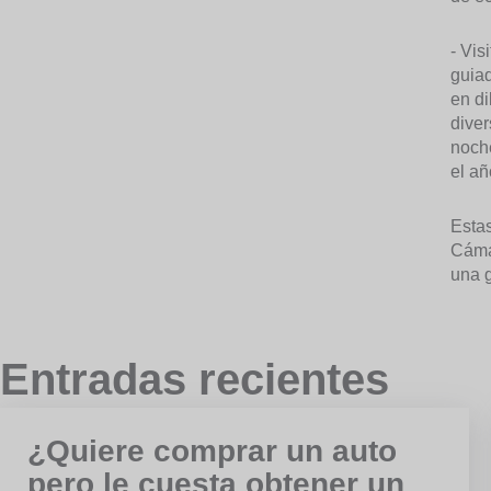
- Vis
guiad
en di
diver
noche
el añ
Estas
Cámar
una g
Entradas recientes
¿Quiere comprar un auto
pero le cuesta obtener un