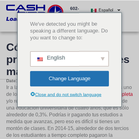
Ir
602-
al
Español
512-
contenido
We've detected you might be
3000
speaking a different language. Do
you want to change to:
Cómo pagar sus
préstamos estudiantiles
English
más rápido
Change Language
Date:
8 de noviembre de 2017
Ir a la universidad puede ser caro, a menos que seas uno
de los pocos afortunados que consiga una
beca completa
Close and do not switch language
y/o recibir suficientes becas para cubrir el coste total de
una educación universitaria de cuatro años, que es sólo
alrededor de 0,3%. Podrías ir pagando tus estudios a
medida que avanzas, pero eso es difícil si tienes un
montón de clases. En 2014-15, alrededor de dos tercios
de los estudiantes a tiempo completo pagaron la