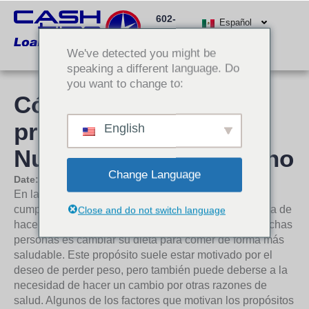
Ir
602-
al
Español
512-
contenido
We've detected you might be
3000
speaking a different language. Do
you want to change to:
Cómo cumplir los
propósitos de Año
English
Nuevo: Comer más sano
Change Language
Date:
20 de diciembre de 2017
En la primera entrega de nuestra serie sobre cómo
cumplir los propósitos de Año Nuevo tratamos el tema de
Close and do not switch language
hacer más ejercicio. Otro propósito popular entre muchas
personas es cambiar su dieta para comer de forma más
saludable. Este propósito suele estar motivado por el
deseo de perder peso, pero también puede deberse a la
necesidad de hacer un cambio por otras razones de
salud. Algunos de los factores que motivan los propósitos