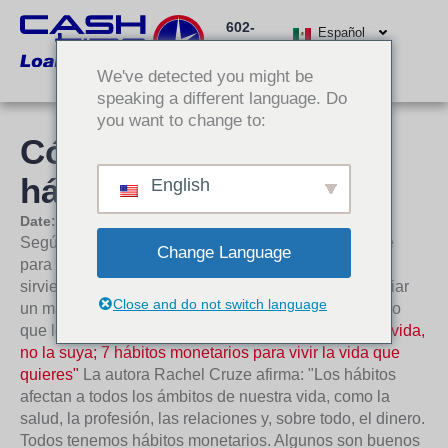
Ir
602-
al
Español
512-
contenido
We've detected you might be
3000
speaking a different language. Do
you want to change to:
Cómo cambiar sus
hábitos financieros
English
Date:
8 de noviembre de 2017
Según el experto en finanzas Dave Ramsey, la clave
Change Language
para cambiar los hábitos financieros que no le están
sirviendo es cambiar su comportamiento. Para cambiar
Close and do not switch language
un mal hábito, primero hay que reconocer que es algo
que le está perjudicando. En su nuevo libro
"Ama tu vida,
no la suya; 7 hábitos monetarios para vivir la vida que
quieres"
La autora Rachel Cruze afirma: "Los hábitos
afectan a todos los ámbitos de nuestra vida, como la
salud, la profesión, las relaciones y, sobre todo, el dinero.
Todos tenemos hábitos monetarios. Algunos son buenos