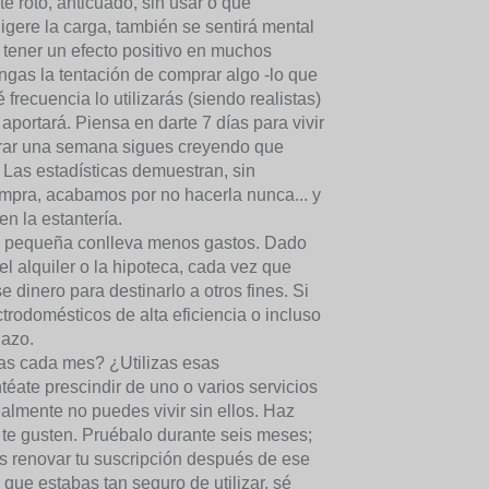
é roto, anticuado, sin usar o que
igere la carga, también se sentirá mental
 tener un efecto positivo en muchos
ngas la tentación de comprar algo -lo que
frecuencia lo utilizarás (siendo realistas)
 aportará. Piensa en darte 7 días para vivir
perar una semana sigues creyendo que
 Las estadísticas demuestran, sin
mpra, acabamos por no hacerla nunca... y
en la estantería.
 pequeña conlleva menos gastos. Dado
 alquiler o la hipoteca, cada vez que
e dinero para destinarlo a otros fines. Si
ctrodomésticos de alta eficiencia o incluso
lazo.
s cada mes? ¿Utilizas esas
téate prescindir de uno o varios servicios
ealmente no puedes vivir sin ellos. Haz
 te gusten. Pruébalo durante seis meses;
des renovar tu suscripción después de ese
que estabas tan seguro de utilizar, sé