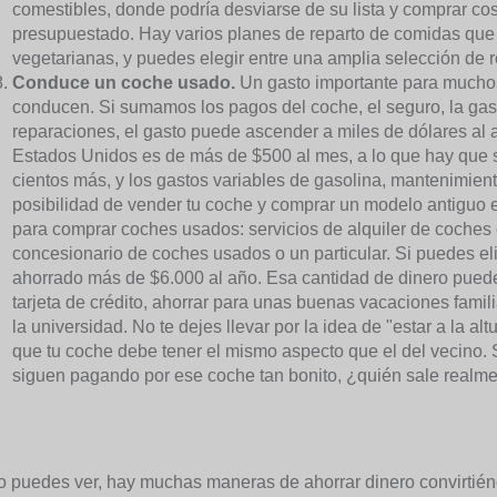
comestibles, donde podría desviarse de su lista y comprar c
presupuestado. Hay varios planes de reparto de comidas que
vegetarianas, y puedes elegir entre una amplia selección de re
Conduce un coche usado.
Un gasto importante para muchos
conducen. Si sumamos los pagos del coche, el seguro, la gaso
reparaciones, el gasto puede ascender a miles de dólares al
Estados Unidos es de más de $500 al mes, a lo que hay que 
cientos más, y los gastos variables de gasolina, mantenimien
posibilidad de vender tu coche y comprar un modelo antiguo
para comprar coches usados: servicios de alquiler de coches 
concesionario de coches usados o un particular. Si puedes eli
ahorrado más de $6.000 al año. Esa cantidad de dinero puede 
tarjeta de crédito, ahorrar para unas buenas vacaciones famili
la universidad. No te dejes llevar por la idea de "estar a la a
que tu coche debe tener el mismo aspecto que el del vecino. S
siguen pagando por ese coche tan bonito, ¿quién sale real
 puedes ver, hay muchas maneras de ahorrar dinero convirtiénd