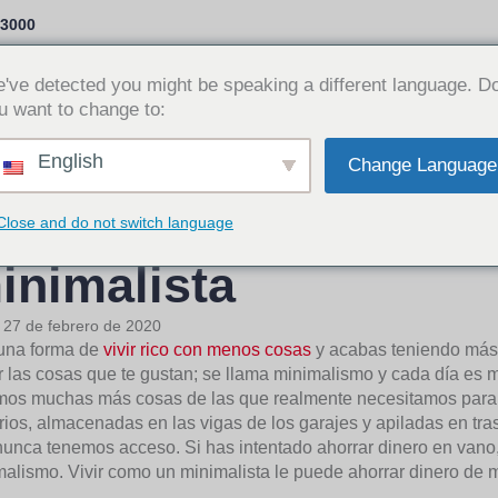
-3000
Opciones de préstamo
¿Por qué Cash Time?
've detected you might be speaking a different language. D
u want to change to:
Iniciar sesi
English
Change Language
ómo ahorrar dinero 
Close and do not switch language
inimalista
:
27 de febrero de 2020
una forma de
vivir rico con menos cosas
y acabas teniendo más 
 las cosas que te gustan; se llama minimalismo y cada día es 
mos muchas más cosas de las que realmente necesitamos para v
ios, almacenadas en las vigas de los garajes y apiladas en tr
unca tenemos acceso. Si has intentado ahorrar dinero en vano
alismo. Vivir como un minimalista le puede ahorrar dinero de