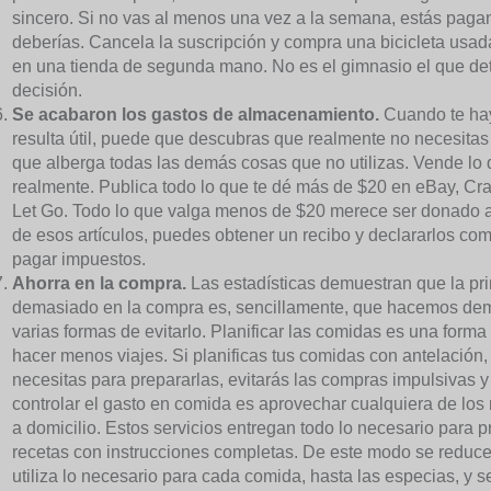
sincero. Si no vas al menos una vez a la semana, estás paga
deberías. Cancela la suscripción y compra una bicicleta usad
en una tienda de segunda mano. No es el gimnasio el que dete
decisión.
Se acabaron los gastos de almacenamiento.
Cuando te hay
resulta útil, puede que descubras que realmente no necesit
que alberga todas las demás cosas que no utilizas. Vende lo 
realmente. Publica todo lo que te dé más de $20 en eBay, Cra
Let Go. Todo lo que valga menos de $20 merece ser donado a 
de esos artículos, puedes obtener un recibo y declararlos com
pagar impuestos.
Ahorra en la compra.
Las estadísticas demuestran que la pr
demasiado en la compra es, sencillamente, que hacemos dem
varias formas de evitarlo. Planificar las comidas es una form
hacer menos viajes. Si planificas tus comidas con antelación,
necesitas para prepararlas, evitarás las compras impulsivas y
controlar el gasto en comida es aprovechar cualquiera de los
a domicilio. Estos servicios entregan todo lo necesario para p
recetas con instrucciones completas. De este modo se reduce 
utiliza lo necesario para cada comida, hasta las especias, y se