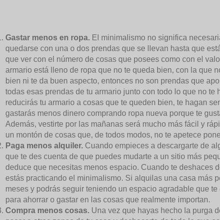
Gastar menos en ropa.
El minimalismo no significa necesari
quedarse con una o dos prendas que se llevan hasta que está
que ver con el número de cosas que posees como con el valor 
armario está lleno de ropa que no te queda bien, con la que n
bien ni te da buen aspecto, entonces no son prendas que apor
todas esas prendas de tu armario junto con todo lo que no te 
reducirás tu armario a cosas que te queden bien, te hagan sent
gastarás menos dinero comprando ropa nueva porque te gusta 
Además, vestirte por las mañanas será mucho más fácil y rápid
un montón de cosas que, de todos modos, no te apetece pone
Paga menos alquiler.
Cuando empieces a descargarte de alg
que te des cuenta de que puedes mudarte a un sitio más pe
deduce que necesitas menos espacio. Cuando te deshaces de 
estás practicando el minimalismo. Si alquilas una casa más pe
meses y podrás seguir teniendo un espacio agradable que te
para ahorrar o gastar en las cosas que realmente importan.
Compra menos cosas.
Una vez que hayas hecho la purga del