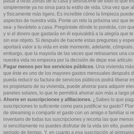
pasar a otras zonas de tu casa y deshacerte de todo lo que est
simplemente ya no sirva para tu estilo de vida. Una vez que al
y físicamente más ligero. Es increíble cómo la limpieza puede
aspectos de nuestra vida. Ponte un reto la próxima vez que te
sea- y llevártelo a casa. Pregúntate dónde lo pondrás, con qué 
y si el dinero que gastarás en él equivaldrá a la alegría que te
sin ese objeto. Si después de hacerte estas preguntas y es
aportará valor a tu vida en este momento, adelante, cómpralo.
embargo, que la mayoría de las veces que retrasamos una co
nuestra vida no empeora por la decisión de dejar ese artículo 
Pagar menos por los servicios públicos.
Una vivienda más
que éste es uno de los mayores gastos mensuales después del
pueda reducir su factura de servicios públicos podrá liberar es
es propietario de su vivienda, puede ahorrar para adquirir ele
paneles solares, lo que le permitirá ahorrar aún más a largo p
Ahorre en suscripciones y afiliaciones.
¿Sabes lo que paga
suscripciones lo suficiente como para justificar su gasto? Plan
de streaming o compartir el gasto con un amigo o familiar si r
inventario de todas tus suscripciones y recorta las que menos
si sencillamente no puedes disfrutar de la vida sin ello, pue
periodo de tiempo. Y, en cuanto a esa suscripción al gimnasio 