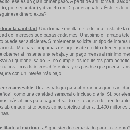
édito, ese es un gran primer paso. A partir de ahí, toma tu saldo
do, por seguridad) y divídelo en 12 partes iguales. Éste es t
guir ese dinero extra?
educir la cantidad
.
Una forma sencilla de reducir al instante la d
dad de intereses que pagas cada mes. Una simple llamada telef
to puede ser suficiente. Simplemente solicite un tipo de interé
spuesta. Muchas compañías de tarjetas de crédito ofrecen promo
e obtener al instante una rebaja y un pago mensual mínimo men
ar a liquidar el saldo. Si no cumple los requisitos para benef
uchos tipos de interés diferentes, y es posible que pueda transf
arjeta con un interés más bajo.
acerlo accesible
.
Una estrategia para ahorrar una gran cantidad 
ños", como una cantidad semanal o incluso diaria. Si, por eje
ros más al mes para pagar el saldo de tu tarjeta de crédito an
 abrumador si te pones como objetivo ahorrar 1.400 millones 
nas.
cilitarlo al máximo
.
¿Sigue siendo demasiado para tu cerebro? 