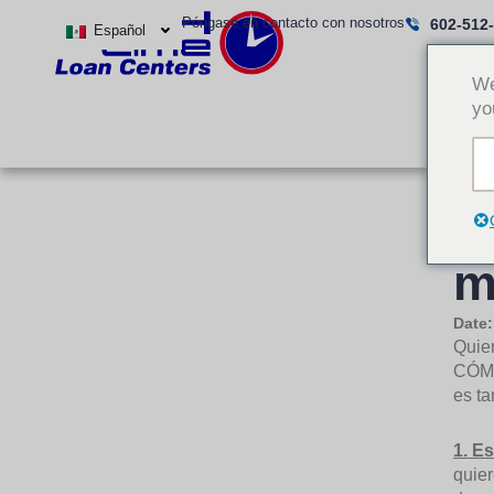
Ir
Póngase en contacto con nosotros
602-512
Español
al
contenido
We
yo
C
m
Date
Quier
CÓMO 
es ta
1. E
quier