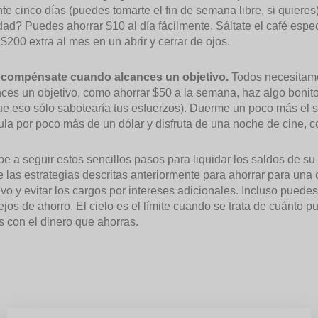
te cinco días (puedes tomarte el fin de semana libre, si quieres
ad? Puedes ahorrar $10 al día fácilmente. Sáltate el café especia
$200 extra al mes en un abrir y cerrar de ojos.
ecompénsate cuando alcances un objetivo
.
Todos necesitamo
ces un objetivo, como ahorrar $50 a la semana, haz algo bonito
e eso sólo sabotearía tus esfuerzos). Duerme un poco más el 
ula por poco más de un dólar y disfruta de una noche de cine, c
e a seguir estos sencillos pasos para liquidar los saldos de su 
ce las estrategias descritas anteriormente para ahorrar para un
ivo y evitar los cargos por intereses adicionales. Incluso puede
jos de ahorro. El cielo es el límite cuando se trata de cuánto 
 con el dinero que ahorras.