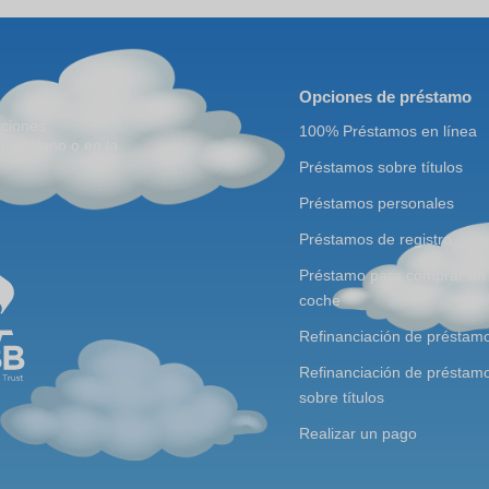
Opciones de préstamo
aciones
100% Préstamos en línea
r teléfono o en la
Préstamos sobre títulos
Préstamos personales
Préstamos de registro
Préstamo para comprar un
coche
Refinanciación de préstam
Refinanciación de préstam
sobre títulos
Realizar un pago