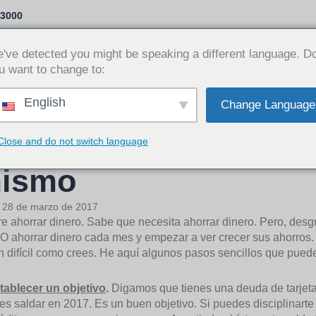
-3000
Opciones de préstamo
¿Por qué Cash Time?
've detected you might be speaking a different language. D
u want to change to:
Iniciar sesi
English
Change Language
ómo ahorrar dinero 
Close and do not switch language
ismo
:
28 de marzo de 2017
e ahorrar dinero. Sabe que necesita ahorrar dinero. Pero, de
ahorrar dinero cada mes y empezar a ver crecer sus ahorros. 
n difícil como crees. He aquí algunos pasos sencillos que puede
stablecer un objetivo
.
Digamos que tienes una deuda de tarjeta 
es saldar en 2017. Es un buen objetivo. Si puedes disciplinarte