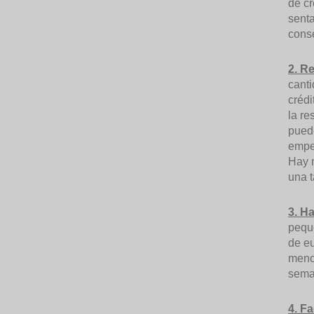
de cr
senta
conse
2. R
canti
crédi
la re
pued
empez
Hay m
una t
3. H
peque
de eu
menos
sema
4. Fa