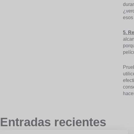
duran
¿verd
esos 
5. R
alcan
porqu
pelíc
Prueb
utili
efect
conse
haces
Entradas recientes