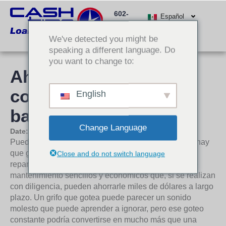
Ir
602-
al
Español
512-
contenido
We've detected you might be
3000
speaking a different language. Do
you want to change to:
Ahorre dinero mañana
con reparaciones
English
baratas hoy
Change Language
Date:
18 de septiembre de 2018
Puede parecer un poco contradictorio, pero a veces hay
que gastar dinero para ahorrar. Cuando se trata de
Close and do not switch language
reparaciones domésticas, hay algunos elementos de
mantenimiento sencillos y económicos que, si se realizan
con diligencia, pueden ahorrarle miles de dólares a largo
plazo. Un grifo que gotea puede parecer un sonido
molesto que puede aprender a ignorar, pero ese goteo
constante podría convertirse en mucho más que una