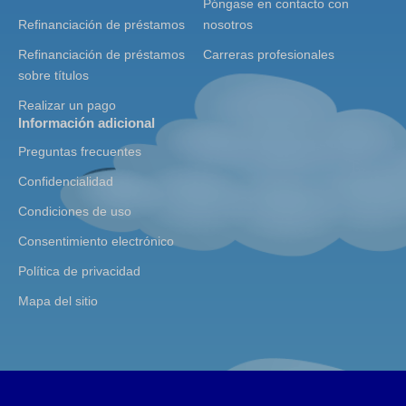
Póngase en contacto con
Refinanciación de préstamos
nosotros
Refinanciación de préstamos
Carreras profesionales
sobre títulos
Realizar un pago
Información adicional
Preguntas frecuentes
Confidencialidad
Condiciones de uso
Consentimiento electrónico
Política de privacidad
Mapa del sitio