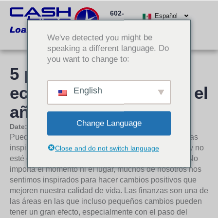
Ir
602-
al
Español
512-
contenido
We've detected you might be
3000
speaking a different language. Do
you want to change to:
5 propósitos
económicos para todo el
English
año
Change Language
Date:
22 de enero de 2019
Puede que sea el comienzo del nuevo año y te sientas
inspirado para hacer un cambio. Tal vez sea verano y no
Close and do not switch language
esté contento con la forma en que ha ido su ahorro. No
importa el momento ni el lugar, muchos de nosotros nos
sentimos inspirados para hacer cambios positivos que
mejoren nuestra calidad de vida. Las finanzas son una de
las áreas en las que incluso pequeños cambios pueden
tener un gran efecto, especialmente con el paso del