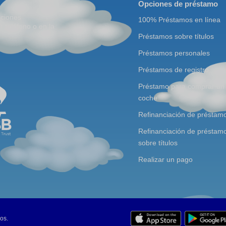
Opciones de préstamo
aciones
100% Préstamos en línea
r teléfono o en la
Préstamos sobre títulos
Préstamos personales
Préstamos de registro
Préstamo para comprar un
coche
Refinanciación de préstam
Refinanciación de préstam
sobre títulos
Realizar un pago
os.