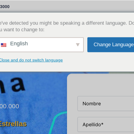
-3000
Opciones de préstamo
¿Por qué Cash Time?
've detected you might be speaking a different language. D
u want to change to:
Iniciar sesi
English
Change Language
Close and do not switch language
100.000
Estrellas