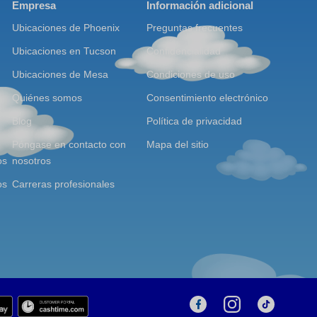
Empresa
Información adicional
Ubicaciones de Phoenix
Preguntas frecuentes
Ubicaciones en Tucson
Confidencialidad
Ubicaciones de Mesa
Condiciones de uso
Quiénes somos
Consentimiento electrónico
Blog
Política de privacidad
Póngase en contacto con
Mapa del sitio
os
nosotros
os
Carreras profesionales
T
i
k